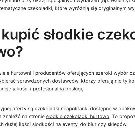
znym lub przy okazji specjalnych wydarzeń (np. Walentynki
tematyczne czekoladki, które wyróżnią się oryginalnym w
 kupić słodkie czek
wo?
 wiele hurtowni i producentów oferujących szeroki wybór c
bierać sprawdzonych dostawców, którzy oferują nie tylko
ancję jakości i profesjonalną obsługę.
yjnej oferty są czekoladki neapolitanki dostępne w opak
a znaleźć na stronie
słodkie czekoladki hurtowo
. To propoz
h dużej ilości słodkości na eventy, do biur czy sklepów.