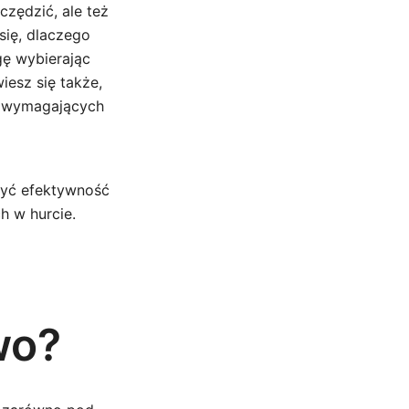
czędzić, ale też
się, dlaczego
gę wybierając
iesz się także,
ej wymagających
zyć efektywność
h w hurcie.
wo?