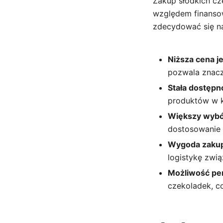
Zakup słodkich cz
względem finansow
zdecydować się n
Niższa cena j
pozwala znacz
Stała dostępn
produktów w 
Większy wybó
dostosowanie 
Wygoda zaku
logistykę zwi
Możliwość pers
czekoladek, co