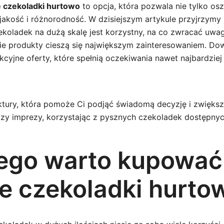
e czekoladki hurtowo
to opcja, która pozwala nie tylko osz
akość i różnorodność. W dzisiejszym artykule przyjrzymy 
ekoladek na dużą skalę jest korzystny, na co zwracać uwa
ie produkty cieszą się największym zainteresowaniem. Dow
akcyjne oferty, które spełnią oczekiwania nawet najbardzi
tury, która pomoże Ci podjąć świadomą decyzję i zwięks
zy imprezy, korzystając z pysznych czekoladek dostępnyc
ego warto kupować
ie czekoladki hurto