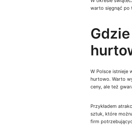
W okresie świątec
warto sięgnąć po 
Gdzie
hurto
W Polsce istnieje
hurtowo. Warto wy
ceny, ale też gwar
Przykładem atrakc
sztuk, które możn
firm potrzebującyc