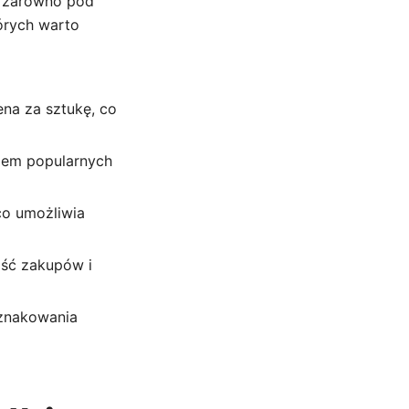
, zarówno pod
órych warto
na za sztukę, co
iem popularnych
co umożliwia
ść zakupów i
 znakowania