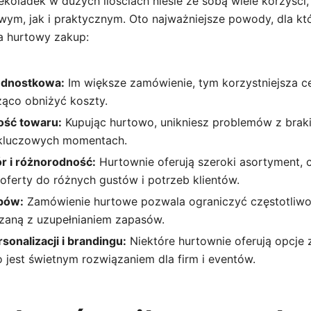
ekoladek w dużych ilościach niesie ze sobą wiele korzyści
ym, jak i praktycznym. Oto najważniejsze powody, dla kt
a hurtowy zakup:
ednostkowa:
Im większe zamówienie, tym korzystniejsza ce
ąco obniżyć koszty.
ość towaru:
Kupując hurtowo, unikniesz problemów z brak
kluczowych momentach.
r i różnorodność:
Hurtownie oferują szeroki asortyment, 
oferty do różnych gustów i potrzeb klientów.
pów:
Zamówienie hurtowe pozwala ograniczyć częstotliwo
ązaną z uzupełnianiem zapasów.
onalizacji i brandingu:
Niektóre hurtownie oferują opcje
 jest świetnym rozwiązaniem dla firm i eventów.