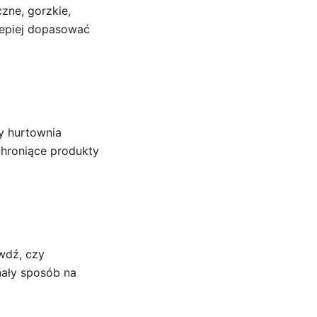
zne, gorzkie,
lepiej dopasować
zy hurtownia
chroniące produkty
wdź, czy
nały sposób na