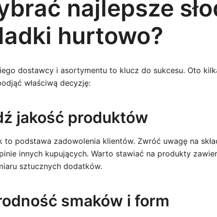
ybrać najlepsze sło
ladki hurtowo?
go dostawcy i asortymentu to klucz do sukcesu. Oto kil
odjąć właściwą decyzję:
dź jakość produktów
 to podstawa zadowolenia klientów. Zwróć uwagę na skła
pinie innych kupujących. Warto stawiać na produkty zawier
miaru sztucznych dodatków.
rodność smaków i form