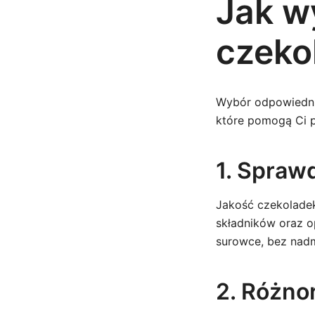
Jak w
czeko
Wybór odpowiednie
które pomogą Ci p
1. Spraw
Jakość czekoladek
składników oraz o
surowce, bez nad
2. Różno