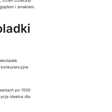
, Dzień Dziecka)
yglądem i smakiem.
oladki
zekoladek
 konkurencyjne
owaniach po 1500
ycja idealna dla