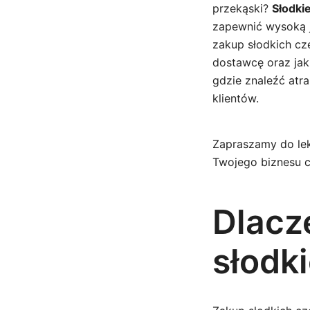
przekąski?
Słodki
zapewnić wysoką j
zakup słodkich cz
dostawcę oraz jak
gdzie znaleźć atr
klientów.
Zapraszamy do lek
Twojego biznesu c
Dlacz
słodk