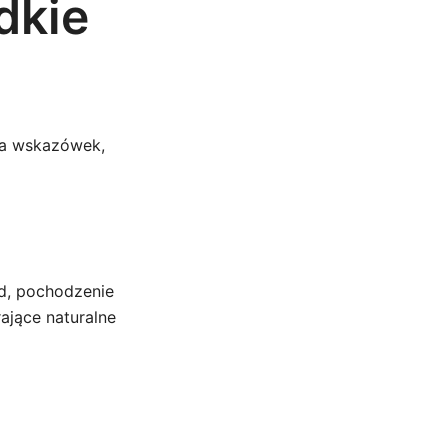
dkie
ka wskazówek,
d, pochodzenie
ające naturalne