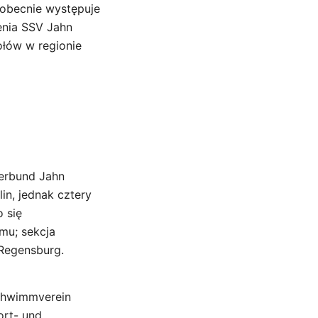
 obecnie występuje
ienia SSV Jahn
ołów w regionie
nerbund Jahn
n, jednak cztery
o się
mu; sekcja
 Regensburg.
Schwimmverein
ort- und