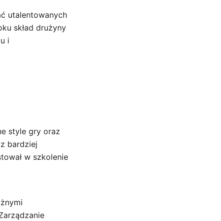
wać utalentowanych
roku skład drużyny
u i
e style gry oraz
z bardziej
tował w szkolenie
óżnymi
 Zarządzanie