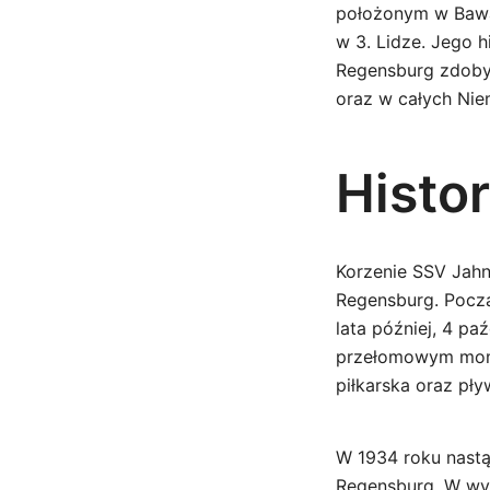
położonym w Bawar
w 3. Lidze. Jego h
Regensburg zdobył
oraz w całych Nie
Histor
Korzenie SSV Jahn
Regensburg. Począ
lata później, 4 pa
przełomowym momen
piłkarska oraz pł
W 1934 roku nastą
Regensburg. W wyn