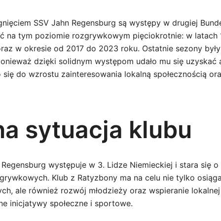
nięciem SSV Jahn Regensburg są występy w drugiej Bundes
ć na tym poziomie rozgrywkowym pięciokrotnie: w latach 
raz w okresie od 2017 do 2023 roku. Ostatnie sezony były
ponieważ dzięki solidnym występom udało mu się uzyskać
ło się do wzrostu zainteresowania lokalną społecznością or
a sytuacja klubu
Regensburg występuje w 3. Lidze Niemieckiej i stara się 
grywkowych. Klub z Ratyzbony ma na celu nie tylko osiąg
h, ale również rozwój młodzieży oraz wspieranie lokalnej
e inicjatywy społeczne i sportowe.