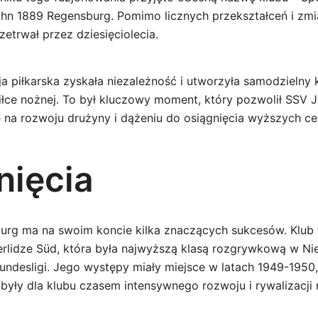
n 1889 Regensburg. Pomimo licznych przekształceń i zmi
etrwał przez dziesięciolecia.
 piłkarska zyskała niezależność i utworzyła samodzielny k
piłce nożnej. To był kluczowy moment, który pozwolił SSV
 na rozwoju drużyny i dążeniu do osiągnięcia wyższych c
nięcia
rg ma na swoim koncie kilka znaczących sukcesów. Klub 
rlidze Süd, która była najwyższą klasą rozgrywkową w N
desligi. Jego występy miały miejsce w latach 1949-1950
a były dla klubu czasem intensywnego rozwoju i rywalizacj