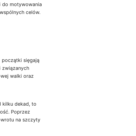
ci do motywowania
 wspólnych celów.
 początki sięgają
ji związanych
owej walki oraz
 kilku dekad, to
łość. Poprzez
owrotu na szczyty