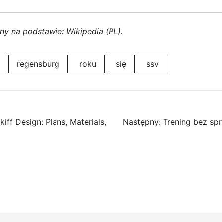
ony na podstawie:
Wikipedia (PL)
.
regensburg
roku
się
ssv
iff Design: Plans, Materials,
Następny:
Trening bez sp