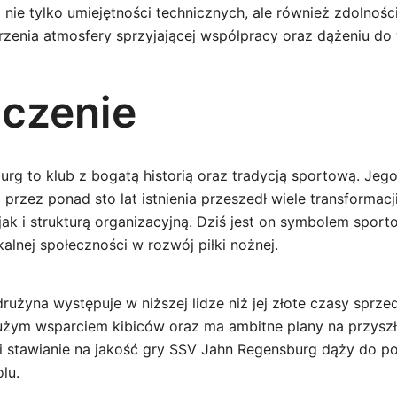
ie tylko umiejętności technicznych, ale również zdolnoś
zenia atmosfery sprzyjającej współpracy oraz dążeniu do
czenie
rg to klub z bogatą historią oraz tradycją sportową. Jego
 przez ponad sto lat istnienia przeszedł wiele transformac
ak i strukturą organizacyjną. Dziś jest on symbolem sport
alnej społeczności w rozwój piłki nożnej.
użyna występuje w niższej lidze niż jej złote czasy sprzed
dużym wsparciem kibiców oraz ma ambitne plany na przysz
i stawianie na jakość gry SSV Jahn Regensburg dąży do p
lu.