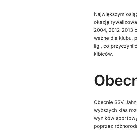
Największym osiąg
okazję rywalizowa
2004, 2012-2013 o
ważne dla klubu, 
ligi, co przyczyni
kibiców.
Obecn
Obecnie SSV Jahn 
wyższych klas roz
wyników sportowyc
poprzez różnorodn