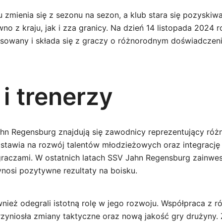
u zmienia się z sezonu na sezon, a klub stara się pozyski
o z kraju, jak i zza granicy. Na dzień 14 listopada 2024 
nsowany i składa się z graczy o różnorodnym doświadczeni
i trenerzy
hn Regensburg znajdują się zawodnicy reprezentujący różn
 stawia na rozwój talentów młodzieżowych oraz integrację 
aczami. W ostatnich latach SSV Jahn Regensburg zainwes
ynosi pozytywne rezultaty na boisku.
wnież odegrali istotną rolę w jego rozwoju. Współpraca z r
zyniosła zmiany taktyczne oraz nową jakość gry drużyny.