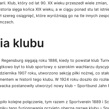
ii. Klub, który od lat 90. XX wieku przeszedł wiele zmian,
istoria sięga końca XIX wieku, a w ciągu ponad stu lat istn
 szereg osiągnięć, które wyróżniają go na tle innych zesp
mczech.
ia klubu
 Regensburg sięgają roku 1886, kiedy to powstał klub Tur
tkowo był to klub sportowy o szerokim wachlarzu dyscypli
ździernika 1907 roku, utworzono sekcję piłki nożnej, co stał
tem w historii tego klubu. W 1924 roku doszło do rozła
ywacka postanowiły utworzyć nowy klub – Sportbund Jahn
piło kolejne połączenie, tym razem z Sportverein 1889 i 
iku tego fuzjonowania przyjęto obecną nazwę klubu – Sp