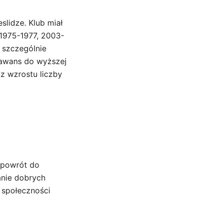
lidze. Klub miał
1975-1977, 2003-
 szczególnie
 awans do wyższej
az wzrostu liczby
o powrót do
anie dobrych
 społeczności