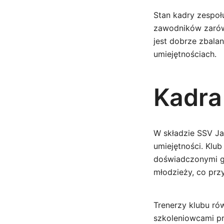
Stan kadry zespoł
zawodników zarówn
jest dobrze zbala
umiejętnościach.
Kadra 
W składzie SSV Ja
umiejętności. Klub
doświadczonymi gr
młodzieży, co prz
Trenerzy klubu ró
szkoleniowcami pr