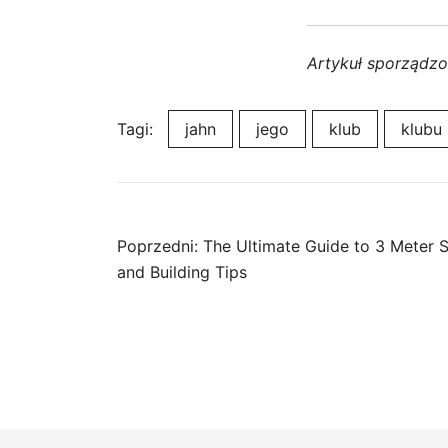
Artykuł sporządz
Tagi:
jahn
jego
klub
klubu
Nawigacja
Poprzedni:
The Ultimate Guide to 3 Meter Sk
and Building Tips
wpisu