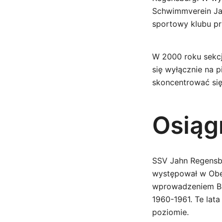
Schwimmverein Jah
sportowy klubu prz
W 2000 roku sekcja
się wyłącznie na 
skoncentrować się
Osiąg
SSV Jahn Regensbu
występował w Obe
wprowadzeniem Bun
1960-1961. Te lat
poziomie.