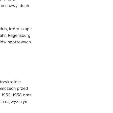
an nazwy, duch
lub, który skupił
 Jahn Regensburg
elów sportowych.
trzykrotnie
iemczech przed
, 1953-1958 oraz
i na najwyższym