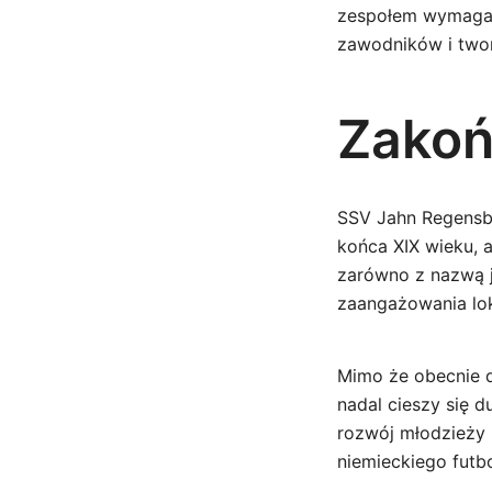
zespołem wymaga n
zawodników i twor
Zakoń
SSV Jahn Regensbu
końca XIX wieku, a
zarówno z nazwą j
zaangażowania lok
Mimo że obecnie dr
nadal cieszy się 
rozwój młodzieży 
niemieckiego futbo