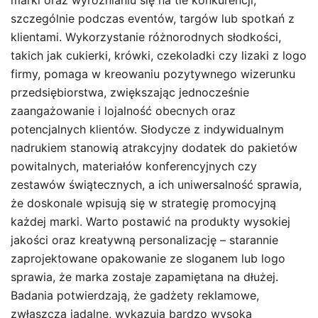
marki oraz wyróżnianiu się na tle konkurencji,
szczególnie podczas eventów, targów lub spotkań z
klientami. Wykorzystanie różnorodnych słodkości,
takich jak cukierki, krówki, czekoladki czy lizaki z logo
firmy, pomaga w kreowaniu pozytywnego wizerunku
przedsiębiorstwa, zwiększając jednocześnie
zaangażowanie i lojalność obecnych oraz
potencjalnych klientów. Słodycze z indywidualnym
nadrukiem stanowią atrakcyjny dodatek do pakietów
powitalnych, materiałów konferencyjnych czy
zestawów świątecznych, a ich uniwersalność sprawia,
że doskonale wpisują się w strategię promocyjną
każdej marki. Warto postawić na produkty wysokiej
jakości oraz kreatywną personalizację – starannie
zaprojektowane opakowanie ze sloganem lub logo
sprawia, że marka zostaje zapamiętana na dłużej.
Badania potwierdzają, że gadżety reklamowe,
zwłaszcza jadalne, wykazują bardzo wysoką