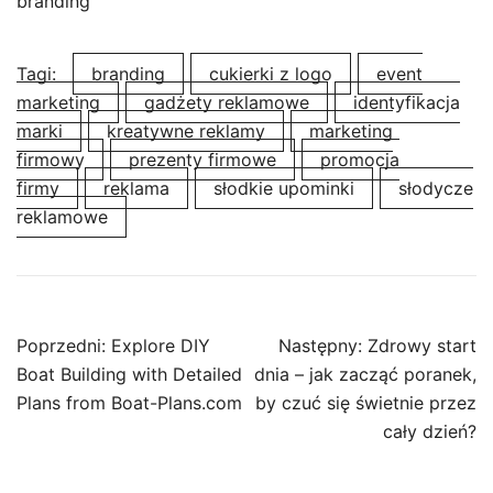
branding
Tagi:
branding
cukierki z logo
event
marketing
gadżety reklamowe
identyfikacja
marki
kreatywne reklamy
marketing
firmowy
prezenty firmowe
promocja
firmy
reklama
słodkie upominki
słodycze
reklamowe
Nawigacja
Poprzedni:
Explore DIY
Następny:
Zdrowy start
wpisu
Boat Building with Detailed
dnia – jak zacząć poranek,
Plans from Boat-Plans.com
by czuć się świetnie przez
cały dzień?