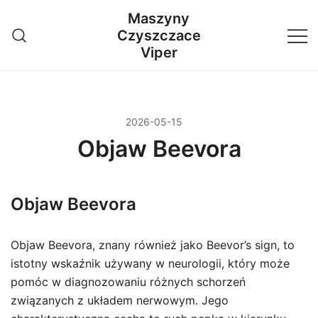
Przejdź
Maszyny
do
Czyszczace
treści
Viper
2026-05-15
Objaw Beevora
Objaw Beevora
Objaw Beevora, znany również jako Beevor’s sign, to
istotny wskaźnik używany w neurologii, który może
pomóc w diagnozowaniu różnych schorzeń
związanych z układem nerwowym. Jego