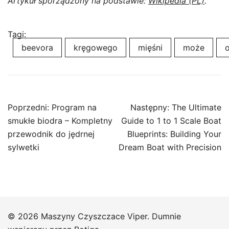
Artykuł sporządzony na podstawie:
Wikipedia (PL)
.
Tagi:
beevora
kręgowego
mięśni
może
Nawigacja
Poprzedni:
Program na
Następny:
The Ultimate
wpisu
smukłe biodra – Kompletny
Guide to 1 to 1 Scale Boat
przewodnik do jędrnej
Blueprints: Building Your
sylwetki
Dream Boat with Precision
© 2026 Maszyny Czyszczace Viper. Dumnie