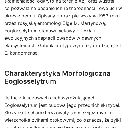
skamieniałości odkryto na terenie Azji oraz Australii,
co pozwala na badanie ich różnorodności i ewolucji w
okresie permu. Opisany po raz pierwszy w 1952 roku
przez rosyjską entomolog Olgę M. Martynową,
Eoglosselytrum stanowi ciekawy przykład
ewolucyjnych adaptacji owadów w dawnych
ekosystemach. Gatunkiem typowym tego rodzaju jest
E. kondomense.
Charakterystyka Morfologiczna
Eoglosselytrum
Jedną z kluczowych cech wyróżniających
Eoglosselytrum jest budowa jego przednich skrzydeł.
Skrzydła te charakteryzowały się niezłączonymi u
wierzchołka żyłkami otokowymi, co oznacza, że żyłki
radialna i postkubitalna nie były ze sobą połączone.