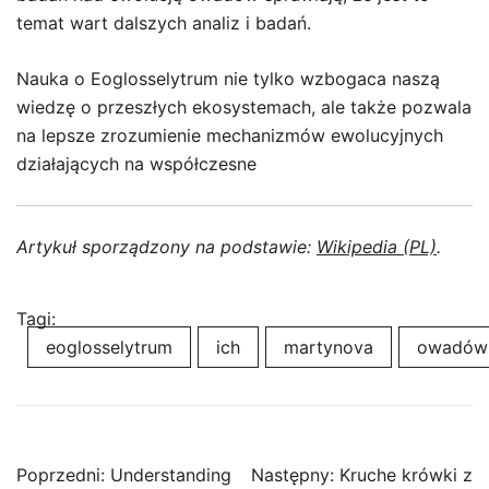
temat wart dalszych analiz i badań.
Nauka o Eoglosselytrum nie tylko wzbogaca naszą
wiedzę o przeszłych ekosystemach, ale także pozwala
na lepsze zrozumienie mechanizmów ewolucyjnych
działających na współczesne
Artykuł sporządzony na podstawie:
Wikipedia (PL)
.
Tagi:
eoglosselytrum
ich
martynova
owadów
Nawigacja
Poprzedni:
Understanding
Następny:
Kruche krówki z