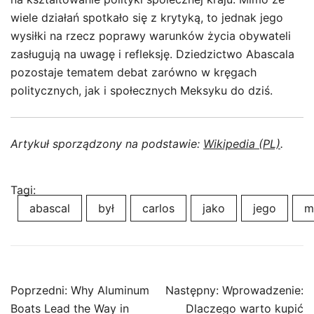
wiele działań spotkało się z krytyką, to jednak jego
wysiłki na rzecz poprawy warunków życia obywateli
zasługują na uwagę i refleksję. Dziedzictwo Abascala
pozostaje tematem debat zarówno w kręgach
politycznych, jak i społecznych Meksyku do dziś.
Artykuł sporządzony na podstawie:
Wikipedia (PL)
.
Tagi:
abascal
był
carlos
jako
jego
m
Nawigacja
Poprzedni:
Why Aluminum
Następny:
Wprowadzenie:
wpisu
Boats Lead the Way in
Dlaczego warto kupić