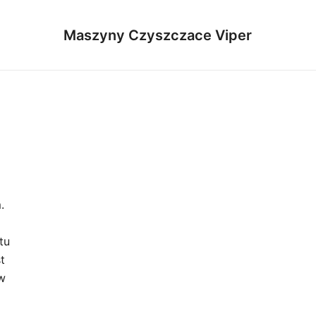
Maszyny Czyszczace Viper
.
tu
t
w