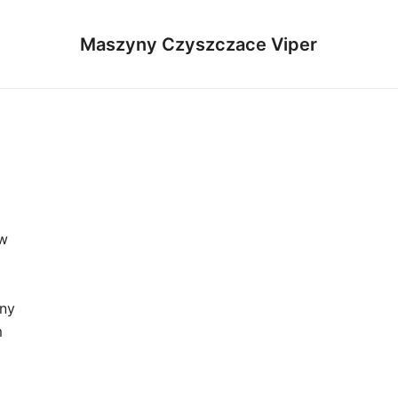
Maszyny Czyszczace Viper
 w
żny
m