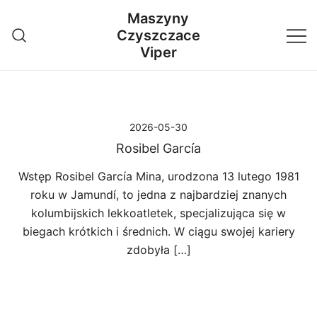
Przejdź
Maszyny
do
Czyszczace
treści
Viper
2026-05-30
Rosibel García
Wstęp Rosibel García Mina, urodzona 13 lutego 1981
roku w Jamundí, to jedna z najbardziej znanych
kolumbijskich lekkoatletek, specjalizująca się w
biegach krótkich i średnich. W ciągu swojej kariery
zdobyła […]