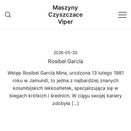
Przejdź
Maszyny
do
Czyszczace
treści
Viper
2026-05-30
Rosibel García
Wstęp Rosibel García Mina, urodzona 13 lutego 1981
roku w Jamundí, to jedna z najbardziej znanych
kolumbijskich lekkoatletek, specjalizująca się w
biegach krótkich i średnich. W ciągu swojej kariery
zdobyła […]