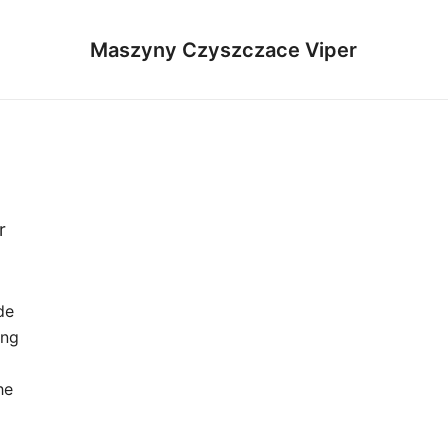
Maszyny Czyszczace Viper
r
de
ing
he