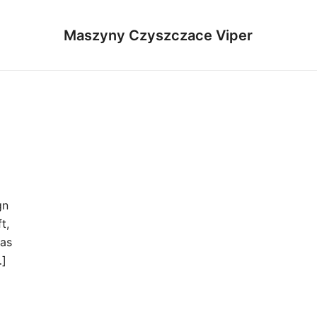
Maszyny Czyszczace Viper
B
gn
t,
 as
…]