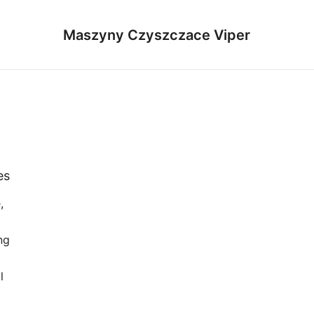
Maszyny Czyszczace Viper
es
,
ng
l