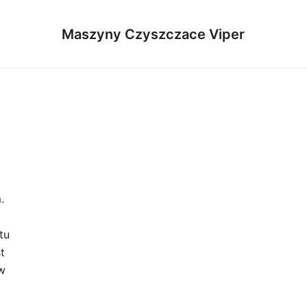
Maszyny Czyszczace Viper
.
tu
t
w