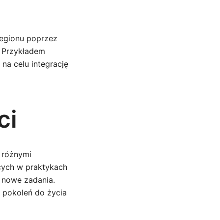
regionu poprzez
. Przykładem
 na celu integrację
ci
d różnymi
cych w praktykach
m nowe zadania.
h pokoleń do życia