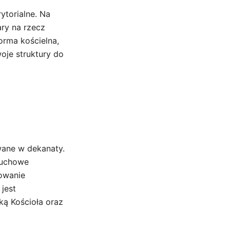
ytorialne. Na
ary na rzecz
orma kościelna,
oje struktury do
owane w dekanaty.
duchowe
rowanie
jest
uką Kościoła oraz