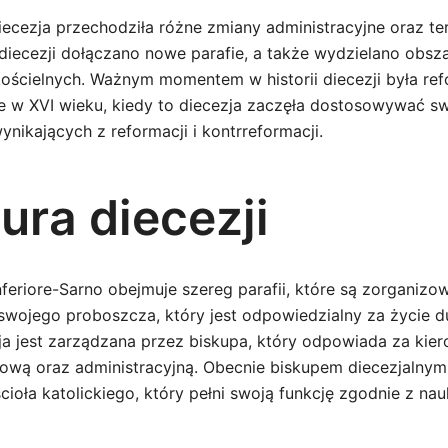
ecezja przechodziła różne zmiany administracyjne oraz ter
 diecezji dołączano nowe parafie, a także wydzielano obsz
kościelnych. Ważnym momentem w historii diecezji była ref
ce w XVI wieku, kiedy to diecezja zaczęła dostosowywać sw
ikających z reformacji i kontrreformacji.
ura diecezji
nferiore-Sarno obejmuje szereg parafii, które są zorganiz
swojego proboszcza, który jest odpowiedzialny za życie 
ja jest zarządzana przez biskupa, który odpowiada za kie
hową oraz administracyjną. Obecnie biskupem diecezjalnym 
cioła katolickiego, który pełni swoją funkcję zgodnie z na