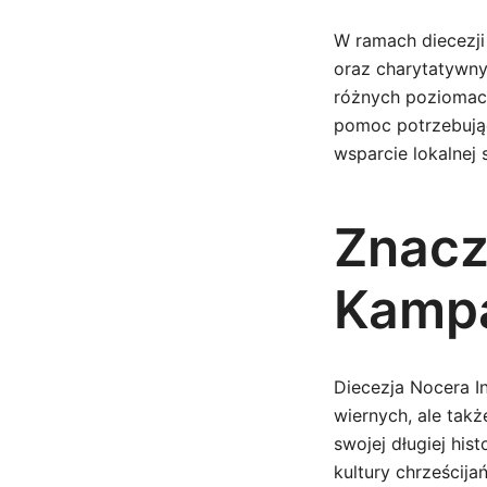
W ramach diecezji 
oraz charytatywny
różnych poziomach
pomoc potrzebując
wsparcie lokalnej 
Znacz
Kamp
Diecezja Nocera In
wiernych, ale tak
swojej długiej his
kultury chrześcijań