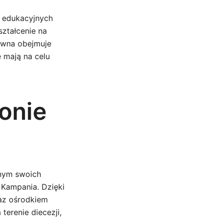
i edukacyjnych
ształcenie na
tywna obejmuje
 mają na celu
ionie
jnym swoich
 Kampania. Dzięki
raz ośrodkiem
 terenie diecezji,