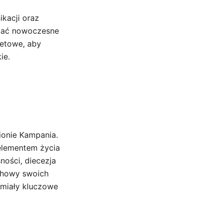
kacji oraz
ystać nowoczesne
netowe, aby
ie.
gionie Kampania.
 elementem życia
ości, diecezja
uchowy swoich
 miały kluczowe