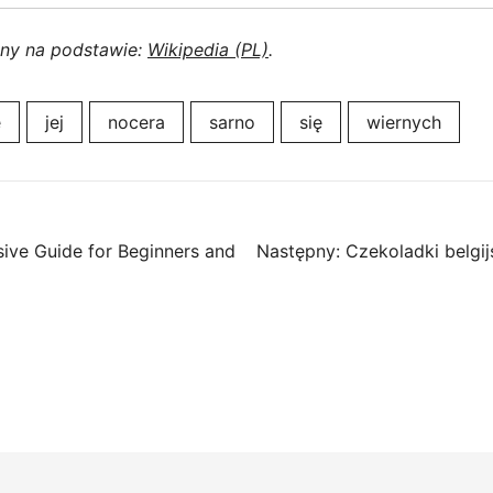
ony na podstawie:
Wikipedia (PL)
.
e
jej
nocera
sarno
się
wiernych
ive Guide for Beginners and
Następny:
Czekoladki belgij