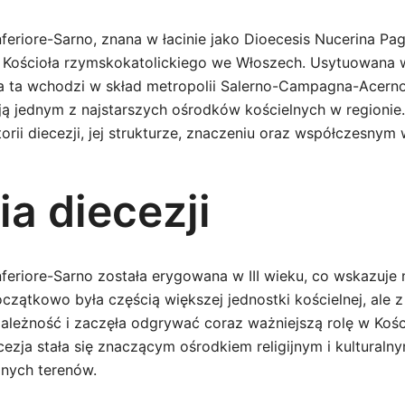
nferiore-Sarno, znana w łacinie jako Dioecesis Nucerina Pa
ji Kościoła rzymskokatolickiego we Włoszech. Usytuowana 
a ta wchodzi w skład metropolii Salerno-Campagna-Acerno. 
i ją jednym z najstarszych ośrodków kościelnych w regionie
torii diecezji, jej strukturze, znaczeniu oraz współczesny
ia diecezji
feriore-Sarno została erygowana w III wieku, co wskazuje n
oczątkowo była częścią większej jednostki kościelnej, ale z
zależność i zaczęła odgrywać coraz ważniejszą rolę w Kośc
cezja stała się znaczącym ośrodkiem religijnym i kulturaln
znych terenów.