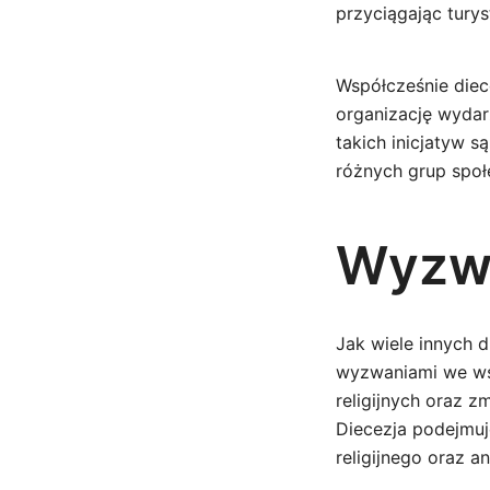
przyciągając turyst
Współcześnie diec
organizację wydar
takich inicjatyw s
różnych grup społ
Wyzwa
Jak wiele innych d
wyzwaniami we ws
religijnych oraz z
Diecezja podejmuj
religijnego oraz 