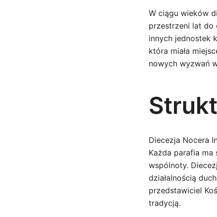
W ciągu wieków di
przestrzeni lat do
innych jednostek 
która miała miejs
nowych wyzwań wyn
Strukt
Diecezja Nocera I
Każda parafia ma 
wspólnoty. Diecez
działalnością duc
przedstawiciel Koś
tradycją.