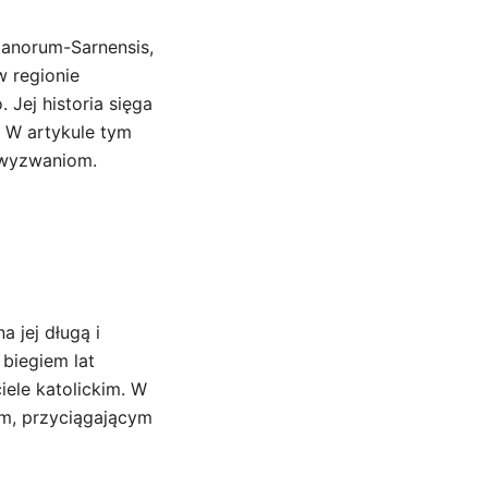
ganorum-Sarnensis,
w regionie
Jej historia sięga
. W artykule tym
m wyzwaniom.
a jej długą i
 biegiem lat
iele katolickim. W
ym, przyciągającym