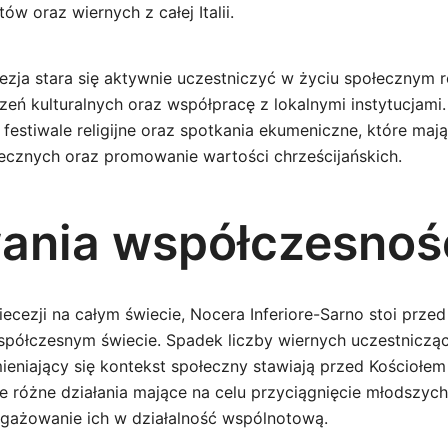
ów oraz wiernych z całej Italii.
ezja stara się aktywnie uczestniczyć w życiu społecznym 
zeń kulturalnych oraz współpracę z lokalnymi instytucjami
ą festiwale religijne oraz spotkania ekumeniczne, które mają
ecznych oraz promowanie wartości chrześcijańskich.
nia współczesnoś
iecezji na całym świecie, Nocera Inferiore-Sarno stoi prze
półczesnym świecie. Spadek liczby wiernych uczestniczą
mieniający się kontekst społeczny stawiają przed Kościołe
e różne działania mające na celu przyciągnięcie młodszyc
angażowanie ich w działalność wspólnotową.