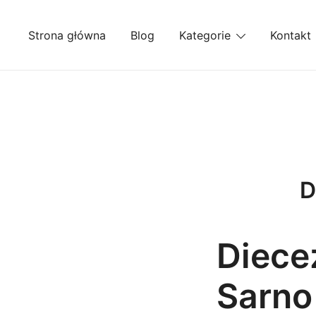
Przejdź
do
Strona główna
Blog
Kategorie
Kontakt
treści
D
Diecez
Sarno