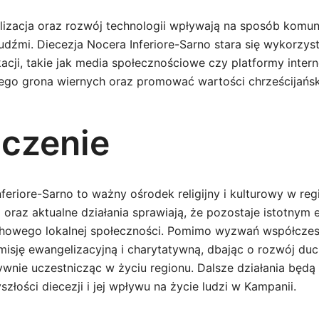
izacja oraz rozwój technologii wpływają na sposób komuni
 ludźmi. Diecezja Nocera Inferiore-Sarno stara się wykorz
acji, takie jak media społecznościowe czy platformy inter
ego grona wiernych oraz promować wartości chrześcijańsk
czenie
feriore-Sarno to ważny ośrodek religijny i kulturowy w re
a oraz aktualne działania sprawiają, że pozostaje istotnym
howego lokalnej społeczności. Pomimo wyzwań współczesn
misję ewangelizacyjną i charytatywną, dbając o rozwój d
ywnie uczestnicząc w życiu regionu. Dalsze działania będą
szłości diecezji i jej wpływu na życie ludzi w Kampanii.