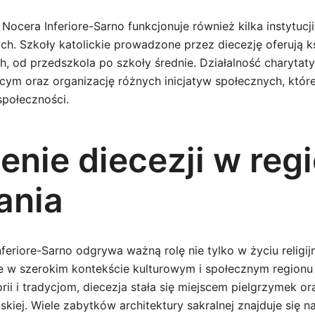
Nocera Inferiore-Sarno funkcjonuje również kilka instytucj
ch. Szkoły katolickie prowadzone przez diecezję oferują k
, od przedszkola po szkoły średnie. Działalność charyta
ym oraz organizację różnych inicjatyw społecznych, które
społeczności.
enie diecezji w reg
ania
feriore-Sarno odgrywa ważną rolę nie tylko w życiu religi
że w szerokim kontekście kulturowym i społecznym regionu
torii i tradycjom, diecezja stała się miejscem pielgrzymek o
skiej. Wiele zabytków architektury sakralnej znajduje się na