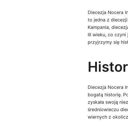
Diecezja Nocera I
to jedna z diecez
Kampania, diecezj
III wieku, co czyn
przyjrzymy się his
Histor
Diecezja Nocera In
bogatą historię. P
zyskała swoją nie
średniowieczu die
wiernych z okolic