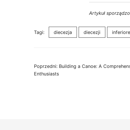
Artykuł sporządz
Tagi:
diecezja
diecezji
inferior
Nawigacja
Poprzedni:
Building a Canoe: A Comprehens
Enthusiasts
wpisu